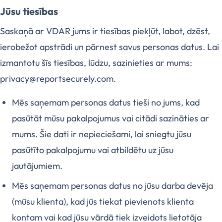
Jūsu tiesības
Saskaņā ar VDAR jums ir tiesības piekļūt, labot, dzēst,
ierobežot apstrādi un pārnest savus personas datus. Lai
izmantotu šīs tiesības, lūdzu, sazinieties ar mums:
privacy@reportsecurely.com.
Mēs saņemam personas datus tieši no jums, kad
pasūtāt mūsu pakalpojumus vai citādi sazināties ar
mums. Šie dati ir nepieciešami, lai sniegtu jūsu
pasūtīto pakalpojumu vai atbildētu uz jūsu
jautājumiem.
Mēs saņemam personas datus no jūsu darba devēja
(mūsu klienta), kad jūs tiekat pievienots klienta
kontam vai kad jūsu vārdā tiek izveidots lietotāja