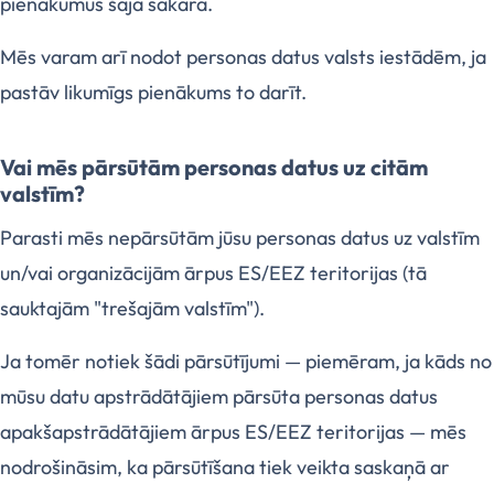
pienākumus šajā sakarā.
Mēs varam arī nodot personas datus valsts iestādēm, ja
pastāv likumīgs pienākums to darīt.
Vai mēs pārsūtām personas datus uz citām
valstīm?
Parasti mēs nepārsūtām jūsu personas datus uz valstīm
un/vai organizācijām ārpus ES/EEZ teritorijas (tā
sauktajām "trešajām valstīm").
Ja tomēr notiek šādi pārsūtījumi — piemēram, ja kāds no
mūsu datu apstrādātājiem pārsūta personas datus
apakšapstrādātājiem ārpus ES/EEZ teritorijas — mēs
nodrošināsim, ka pārsūtīšana tiek veikta saskaņā ar