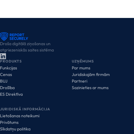
Droša digitālā ziņošanas un
atgriezeniskās saites sistēma
PRODUKTS
UZŅĒMUMS
Funkcijas
Par mums
Cenas
Juridiskajām firmām
BUJ
Partneri
Drošība
Sazinieties ar mums
ES Direktīva
JURIDISKĀ INFORMĀCIJA
Lietošanas noteikumi
Privātums
Sīkdatņu politika