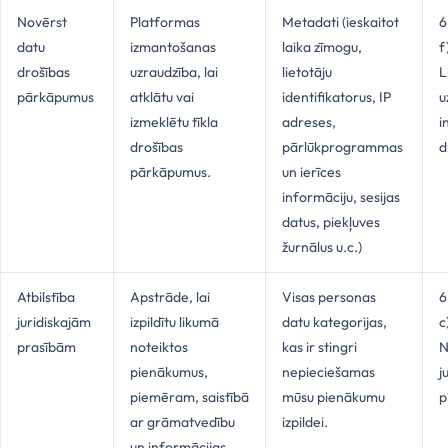
Novērst
Platformas
Metadati (ieskaitot
6
datu
izmantošanas
laika zīmogu,
f
drošības
uzraudzība, lai
lietotāju
L
pārkāpumus
atklātu vai
identifikatorus, IP
u
izmeklētu tīkla
adreses,
i
drošības
pārlūkprogrammas
d
pārkāpumus.
un ierīces
informāciju, sesijas
datus, piekļuves
žurnālus u.c.)
Atbilstība
Apstrāde, lai
Visas personas
6
juridiskajām
izpildītu likumā
datu kategorijas,
c
prasībām
noteiktos
kas ir stingri
N
pienākumus,
nepieciešamas
j
piemēram, saistībā
mūsu pienākumu
p
ar grāmatvedību
izpildei.
un informācijas