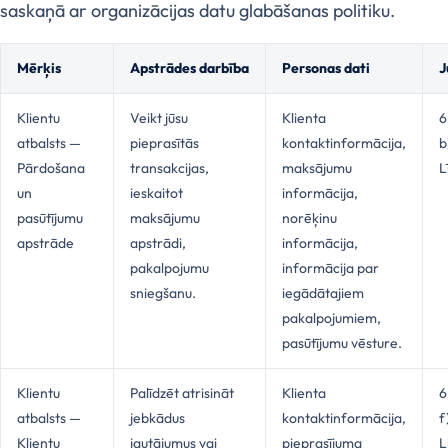
saskaņā ar organizācijas datu glabāšanas politiku.
Mērķis
Apstrādes darbība
Personas dati
J
Klientu
Veikt jūsu
Klienta
6
atbalsts —
pieprasītās
kontaktinformācija,
b
Pārdošana
transakcijas,
maksājumu
L
un
ieskaitot
informācija,
pasūtījumu
maksājumu
norēķinu
apstrāde
apstrādi,
informācija,
pakalpojumu
informācija par
sniegšanu.
iegādātajiem
pakalpojumiem,
pasūtījumu vēsture.
Klientu
Palīdzēt atrisināt
Klienta
6
atbalsts —
jebkādus
kontaktinformācija,
f
Klientu
jautājumus vai
pieprasījuma
L