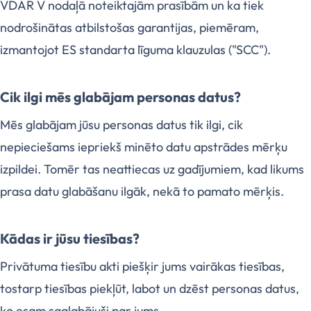
VDAR V nodaļā noteiktajām prasībām un ka tiek
nodrošinātas atbilstošas garantijas, piemēram,
izmantojot ES standarta līguma klauzulas ("SCC").
Cik ilgi mēs glabājam personas datus?
Mēs glabājam jūsu personas datus tik ilgi, cik
nepieciešams iepriekš minēto datu apstrādes mērķu
izpildei. Tomēr tas neattiecas uz gadījumiem, kad likums
prasa datu glabāšanu ilgāk, nekā to pamato mērķis.
Kādas ir jūsu tiesības?
Privātuma tiesību akti piešķir jums vairākas tiesības,
tostarp tiesības piekļūt, labot un dzēst personas datus,
ko esam saglabājuši par jums.