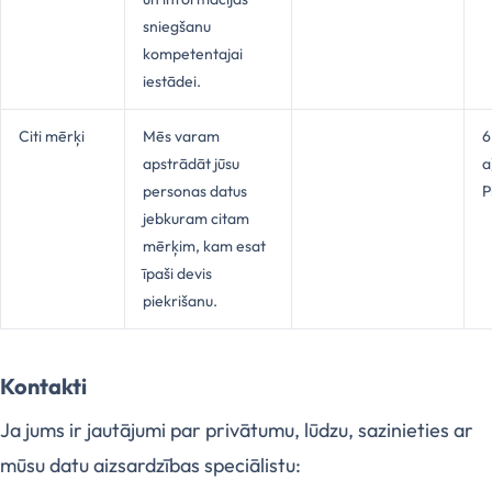
sniegšanu
kompetentajai
iestādei.
Citi mērķi
Mēs varam
6
apstrādāt jūsu
a
personas datus
P
jebkuram citam
mērķim, kam esat
īpaši devis
piekrišanu.
Kontakti
Ja jums ir jautājumi par privātumu, lūdzu, sazinieties ar
mūsu datu aizsardzības speciālistu: