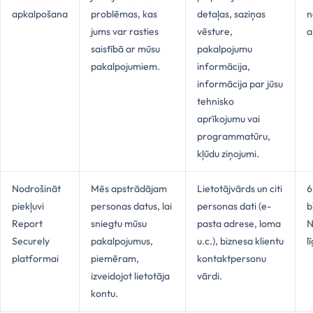
apkalpošana
problēmas, kas
detaļas, saziņas
n
jums var rasties
vēsture,
a
saistībā ar mūsu
pakalpojumu
pakalpojumiem.
informācija,
informācija par jūsu
tehnisko
aprīkojumu vai
programmatūru,
kļūdu ziņojumi.
Nodrošināt
Mēs apstrādājam
Lietotājvārds un citi
6
piekļuvi
personas datus, lai
personas dati (e-
b
Report
sniegtu mūsu
pasta adrese, loma
N
Securely
pakalpojumus,
u.c.), biznesa klientu
l
platformai
piemēram,
kontaktpersonu
izveidojot lietotāja
vārdi.
kontu.