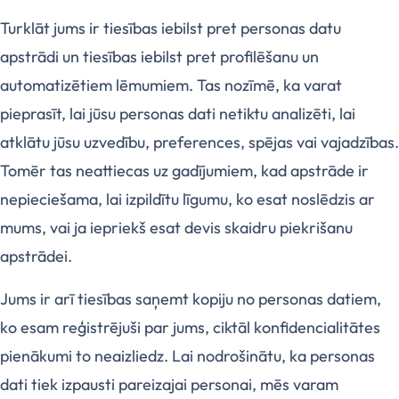
Turklāt jums ir tiesības iebilst pret personas datu
apstrādi un tiesības iebilst pret profilēšanu un
automatizētiem lēmumiem. Tas nozīmē, ka varat
pieprasīt, lai jūsu personas dati netiktu analizēti, lai
atklātu jūsu uzvedību, preferences, spējas vai vajadzības.
Tomēr tas neattiecas uz gadījumiem, kad apstrāde ir
nepieciešama, lai izpildītu līgumu, ko esat noslēdzis ar
mums, vai ja iepriekš esat devis skaidru piekrišanu
apstrādei.
Jums ir arī tiesības saņemt kopiju no personas datiem,
ko esam reģistrējuši par jums, ciktāl konfidencialitātes
pienākumi to neaizliedz. Lai nodrošinātu, ka personas
dati tiek izpausti pareizajai personai, mēs varam