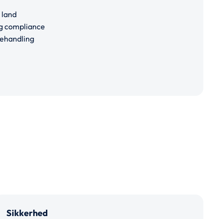
t land
og compliance
behandling
Sikkerhed