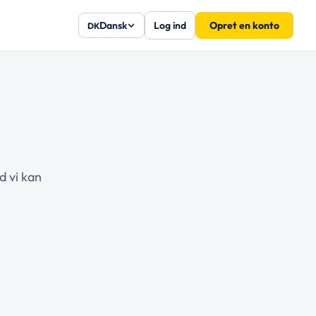
Dansk
Log ind
Opret en konto
DK
d vi kan