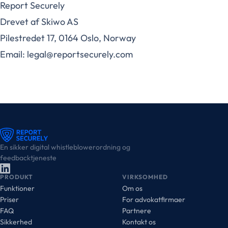
Report Securely
Drevet af Skiwo AS
Pilestredet 17, 0164 Oslo, Norway
Email: legal@reportsecurely.com
En sikker digital whistleblowerordning og
feedbacktjeneste
PRODUKT
VIRKSOMHED
Funktioner
Om os
Priser
For advokatfirmaer
FAQ
Partnere
Sikkerhed
Kontakt os