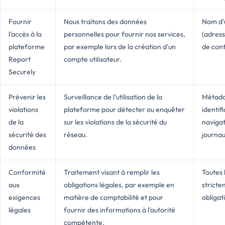
Fournir
Nous traitons des données
Nom d'u
l'accès à la
personnelles pour fournir nos services,
(adress
plateforme
par exemple lors de la création d'un
de cont
Report
compte utilisateur.
Securely
Prévenir les
Surveillance de l'utilisation de la
Métado
violations
plateforme pour détecter ou enquêter
identifi
de la
sur les violations de la sécurité du
navigat
sécurité des
réseau.
journau
données
Conformité
Traitement visant à remplir les
Toutes 
aux
obligations légales, par exemple en
stricte
exigences
matière de comptabilité et pour
obligat
légales
fournir des informations à l'autorité
compétente.