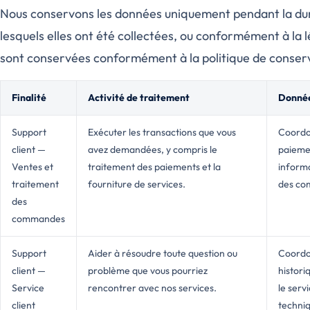
Nous conservons les données uniquement pendant la duré
lesquels elles ont été collectées, ou conformément à la 
sont conservées conformément à la politique de conserv
Finalité
Activité de traitement
Donnée
Support
Exécuter les transactions que vous
Coordon
client —
avez demandées, y compris le
paiemen
Ventes et
traitement des paiements et la
informa
traitement
fourniture de services.
des co
des
commandes
Support
Aider à résoudre toute question ou
Coordon
client —
problème que vous pourriez
histori
Service
rencontrer avec nos services.
le serv
client
techniq