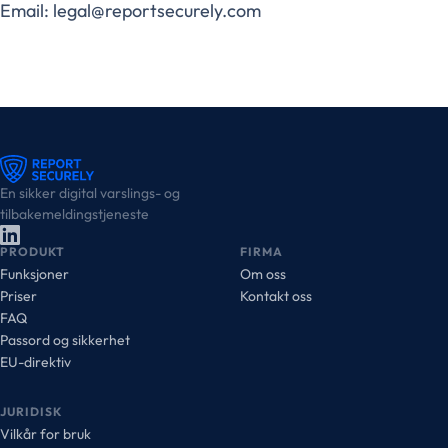
Email: legal@reportsecurely.com
En sikker digital varslings- og
tilbakemeldingstjeneste
PRODUKT
FIRMA
Funksjoner
Om oss
Priser
Kontakt oss
FAQ
Passord og sikkerhet
EU-direktiv
JURIDISK
Vilkår for bruk