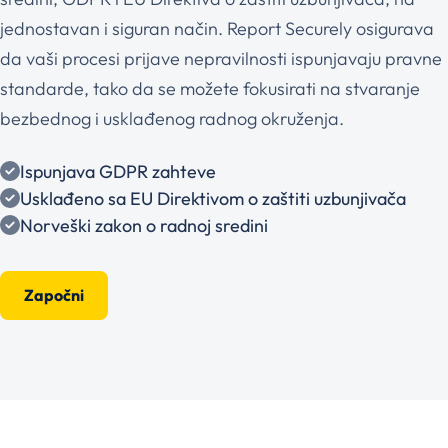
jednostavan i siguran način. Report Securely osigurava
da vaši procesi prijave nepravilnosti ispunjavaju pravne
standarde, tako da se možete fokusirati na stvaranje
bezbednog i usklađenog radnog okruženja.
Ispunjava GDPR zahteve
Usklađeno sa EU Direktivom o zaštiti uzbunjivača
Norveški zakon o radnoj sredini
Započni