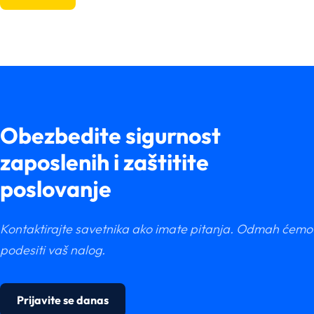
Obezbedite sigurnost
zaposlenih i zaštitite
poslovanje
Kontaktirajte savetnika ako imate pitanja. Odmah ćemo
podesiti vaš nalog.
Prijavite se danas