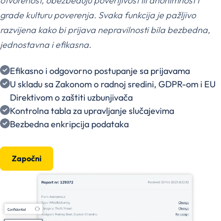
otvorenost, obezbeđuju poverljivost ili anonimnost i
grade kulturu poverenja. Svaka funkcija je pažljivo
razvijena kako bi prijava nepravilnosti bila bezbedna,
jednostavna i efikasna.
Efikasno i odgovorno postupanje sa prijavama
U skladu sa Zakonom o radnoj sredini, GDPR-om i EU
Direktivom o zaštiti uzbunjivača
Kontrolna tabla za upravljanje slučajevima
Bezbedna enkripcija podataka
Započni