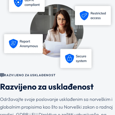
RAZVIJENO ZA USKLAĐENOST
Razvijeno za usklađenost
Održavajte svoje poslovanje usklađenim sa norveškim i
globalnim propisima kao što su Norveški zakon o radnoj
sredini, GDPR i EU Direktiva o zaštiti uzbunjivača, na