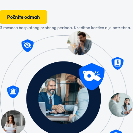
Počnite odmah
3 meseca besplatnog probnog perioda. Kreditna kartica nije potrebna.